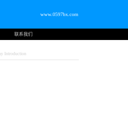
www.0597bx.com
联系我们
 Introduction