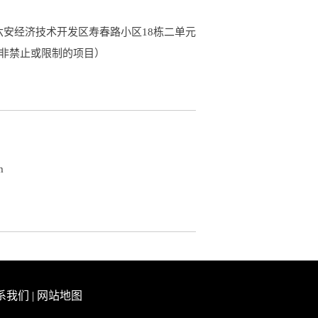
岩市六安经济技术开发区寿春路小区18栋二单元
规非禁止或限制的项目）
m
系我们
|
网站地图