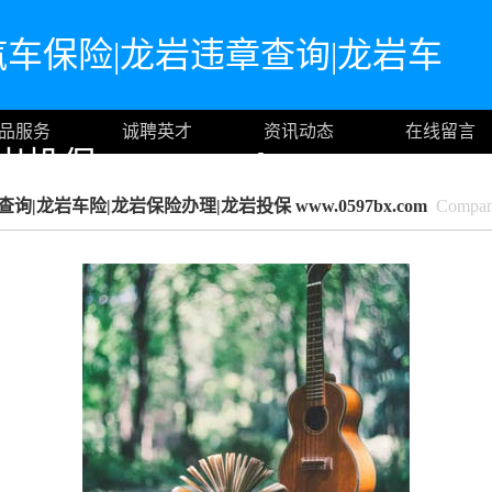
汽车保险|龙岩违章查询|龙岩车
品服务
诚聘英才
资讯动态
在线留言
保 www.0597bx.com
|龙岩车险|龙岩保险办理|龙岩投保 www.0597bx.com
Company